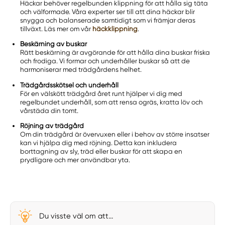
Häckar behöver regelbunden klippning för att hålla sig täta
och välformade. Våra experter ser till att dina häckar blir
snygga och balanserade samtidigt som vi främjar deras
tillväxt. Läs mer om vår
häckklippning
.
Beskärning av buskar
Rätt beskärning är avgörande för att hålla dina buskar friska
och frodiga. Vi formar och underhåller buskar så att de
harmoniserar med trädgårdens helhet.
Trädgårdsskötsel och underhåll
För en välskött trädgård året runt hjälper vi dig med
regelbundet underhåll, som att rensa ogräs, kratta löv och
vårstäda din tomt.
Röjning av trädgård
Om din trädgård är övervuxen eller i behov av större insatser
kan vi hjälpa dig med röjning. Detta kan inkludera
borttagning av sly, träd eller buskar för att skapa en
prydligare och mer användbar yta.
Du visste väl om att...