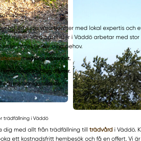
ika i Väddö?
över att erbjuda våra tjänster med lokal expertis och e
ör miljön. Våra arborister i Väddö arbetar med sto
varje projekt efter dina behov.
arborister
med lång erfarenhet.
 hembesök och tydliga offerter.
 och miljövänliga metoder.
r trädfällning i Väddö
 dig med allt från trädfällning till
trädvård
i Väddö. K
boka ett kostnadsfritt hembesök och få en offert. Vi är