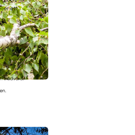
ler ett
h trädvård.
en.