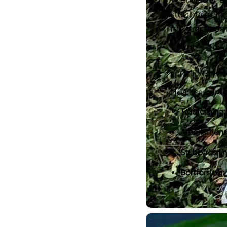
stubbfräsning
fruktträd so
Våra tjänster i
Hos oss kan 
Trädfällning:
Arboristtjäns
Stubbfräsnin
Bortforsling: