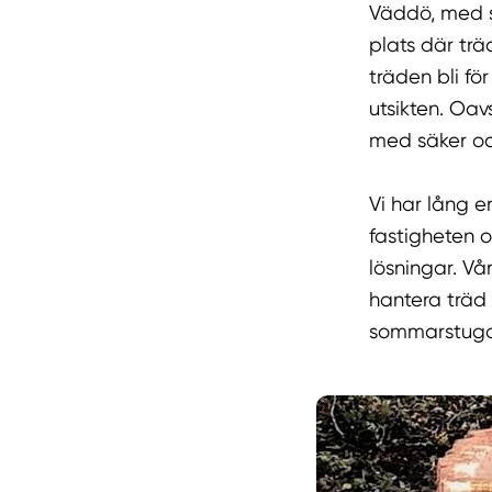
Väddö, med s
plats där träd
träden bli fö
utsikten. Oav
med säker och
Vi har lång e
fastigheten 
lösningar. V
hantera träd 
sommarstuga v