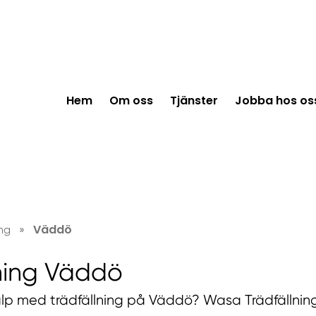
Hem
Om oss
Tjänster
Jobba hos os
Väddö
ing
»
lning Väddö
lp med trädfällning på Väddö? Wasa Trädfällnin