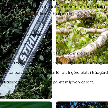
. Oavsett om det är ett dött träd som utgör en fara el
m behöver
beskäras
, kan vi hjälpa dig.
nom trädfällning och trädvård
du få hjälp med:
Vi hanterar allt från stora träd till svåråtkomliga områden.
ter:
Våra certifierade arborister hjälper dig med beskärning oc
g:
Vi tar bort oönskade stubbar för att frigöra plats i trädgård
Vi transporterar bort allt avfall på ett miljövänligt sätt.