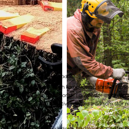
a arborister för trädfällning i Väddö?
d kan vara både riskfyllt och komplicerat, särskilt i t
Väddö. Våra erfarna arborister använder moderna t
ing för att säkert och effektivt hantera träd som står 
ler ledningar.
n helhetslösning som inkluderar
trädfällning
, bortforsl