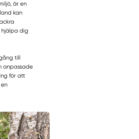
ljö, är en
bland kan
vackra
 hjälpa dig
ång till
och anpassade
ng för att
 en