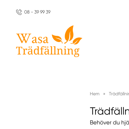
08 - 39 99 39
Hem
»
Trädfälln
Trädfäl
Behöver du hjä