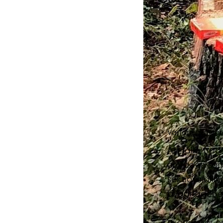
Varför välja vår
Att fälla trä
områden som 
sektionsfälln
byggnader el
Vi erbjuder e