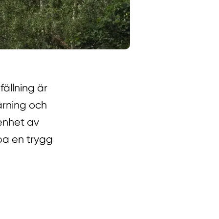
ällning är
ärning och
renhet av
pa en trygg