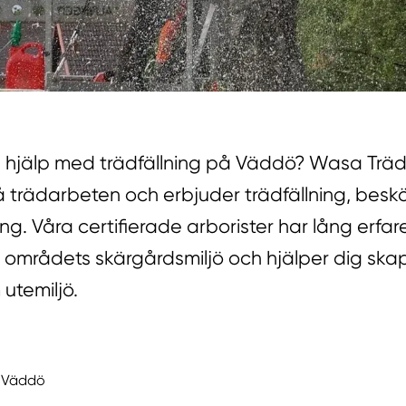
 hjälp med trädfällning på Väddö? Wasa Trädf
 trädarbeten och erbjuder trädfällning, besk
ng. Våra certifierade arborister har lång erfa
i områdets skärgårdsmiljö och hjälper dig ska
 utemiljö.
å Väddö