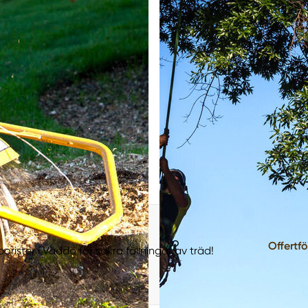
Offertf
orister i Väddö för säkra fällningar av träd!