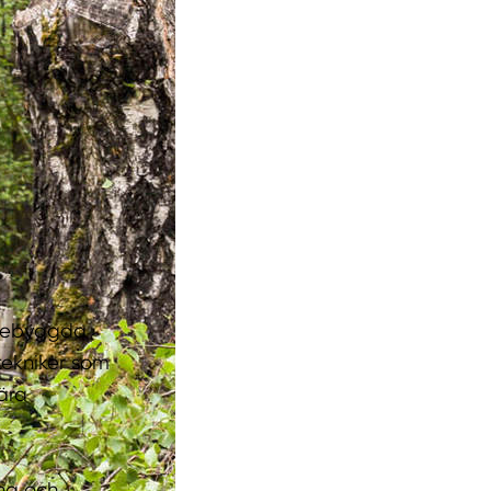
ätbebyggda
ekniker som
nära
ing och