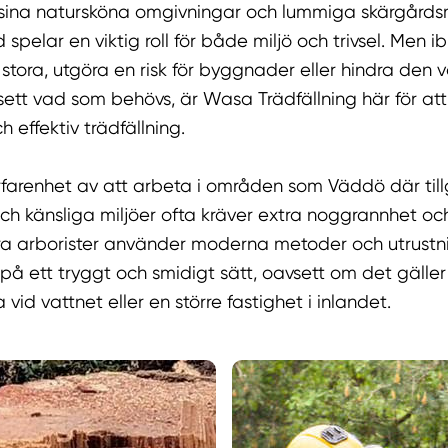
ina natursköna omgivningar och lummiga skärgårdsmi
 spelar en viktig roll för både miljö och trivsel. Men i
r stora, utgöra en risk för byggnader eller hindra den 
sett vad som behövs, är Wasa Trädfällning här för att
 effektiv trädfällning.
rfarenhet av att arbeta i områden som Väddö där tillg
och känsliga miljöer ofta kräver extra noggrannhet 
åra arborister använder moderna metoder och utrustni
på ett tryggt och smidigt sätt, oavsett om det gäller
id vattnet eller en större fastighet i inlandet.