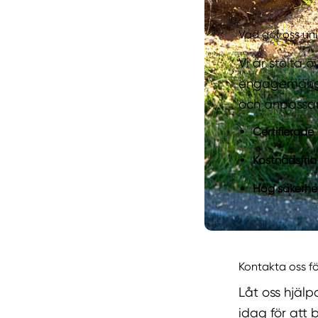
Vad gör oss un
Vi är stolta 
engagemang f
och anpassar 
Certifierade
Kostnadsfria
Hög säkerhet
Kontakta oss fö
Låt oss hjälpa
idag för att 