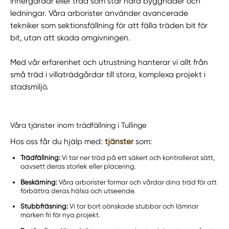
innergårdar eller träd som står nära byggnader och
ledningar. Våra arborister använder avancerade
tekniker som sektionsfällning för att fälla träden bit för
bit, utan att skada omgivningen.
Med vår erfarenhet och utrustning hanterar vi allt från
små träd i villaträdgårdar till stora, komplexa projekt i
stadsmiljö.
Våra tjänster inom trädfällning i Tullinge
Hos oss får du hjälp med:
tjänster
som:
Trädfällning:
Vi tar ner träd på ett säkert och kontrollerat sätt,
oavsett deras storlek eller placering.
Beskärning:
Våra arborister formar och vårdar dina träd för att
förbättra deras hälsa och utseende.
Stubbfräsning:
Vi tar bort oönskade stubbar och lämnar
marken fri för nya projekt.