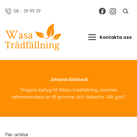
08 - 39 99 39
Kontakta oss
Johanna Karlstedt
"Högsta betyg till Wasa trädfällning. kommer
rekommendera er till grannar och bekanta. Allt gott"
Fler artiklar